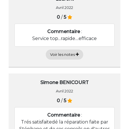
Avril 2022
0
/
5
Commentaire
:
Service top...rapide....efficace
Voir les notes
Simone BENICOURT
Avril 2022
0
/
5
Commentaire
:
Trés satisfaitedé la réparation faite par
Stéphane et de ses conseils en d'autres